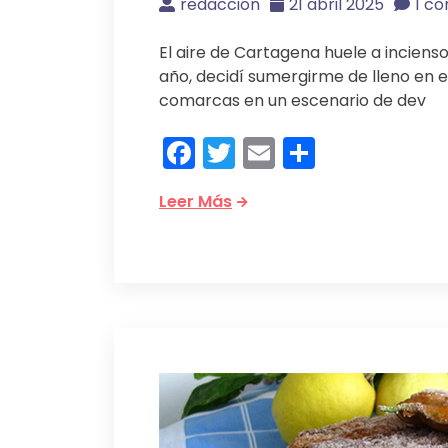
redaccion
21 abril 2025
1 c
El aire de Cartagena huele a inciens
año, decidí sumergirme de lleno en e
comarcas en un escenario de dev
Facebook
Twitter
Email
Compart
Leer Más